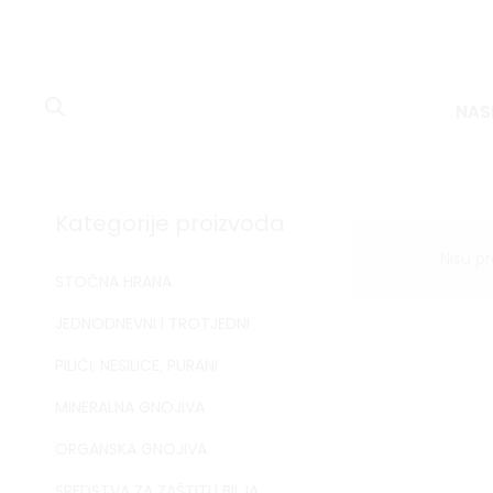
NAS
Kategorije proizvoda
Nisu p
STOČNA HRANA
JEDNODNEVNI I TROTJEDNI
PILIĆI, NESILICE, PURANI
MINERALNA GNOJIVA
ORGANSKA GNOJIVA
SREDSTVA ZA ZAŠTITU BILJA