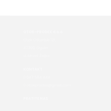
OTOK-PRODEX d.o.o.
Otok Oštarijski 12f,
47300, Ogulin
vl. Mrvoš Željko
KONTAKT
047 584 444
otokprodex@gmail.com
PRATITE NAS