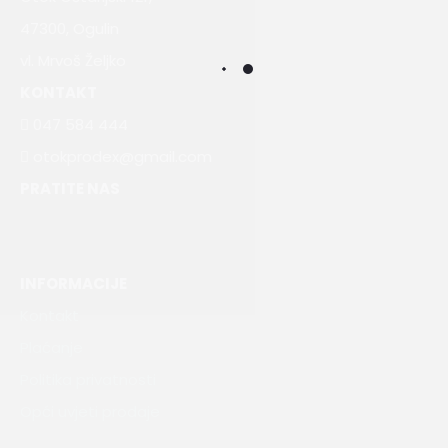
47300, Ogulin
vl. Mrvoš Željko
KONTAKT
047 584 444
otokprodex@gmail.com
PRATITE NAS
INFORMACIJE
Kontakt
Plaćanje
Politika privatnosti
Opći uvjeti prodaje