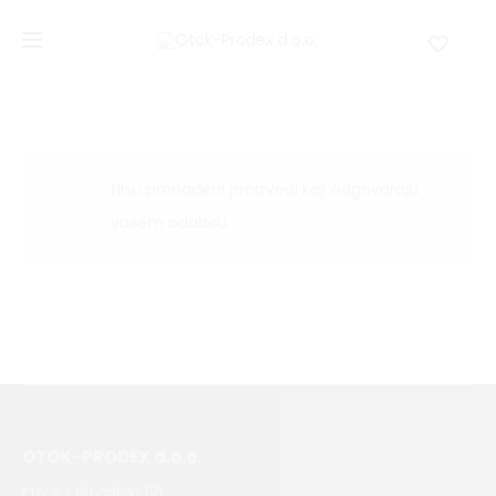
Nisu pronađeni proizvodi koji odgovaraju
vašem odabiru.
OTOK-PRODEX d.o.o.
Otok Oštarijski 12f,